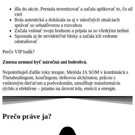
išla do akcie. Prestala teoretizovať a začala aplikovať to, čo už
vieš
Bola autentická a dokázala sa aj v náročných situáciach
správať so sebadôverou a rozvahou
Začala vnímať svoju hodnotu a prijala sa so všetkými tieňmi
Spoznala aj tie nevideteľné bloky a začala ich vedome
odstraňovať
Prečo VIP balík?
Zmena nemusí byť náročná ani bolestivá.
Nepotrebuješ ďalšie roky terapie. Metóda JA SOM v kombinácii s
Thetahealingom, koučingom, tieňovou alchýmiou, prácou s
vnútorným dieťaťom a podvedomím, umožňuje transformáciu
rýchlo a efektívne – priamo na úrovni tela, emócii a energie.
Prečo práve ja?