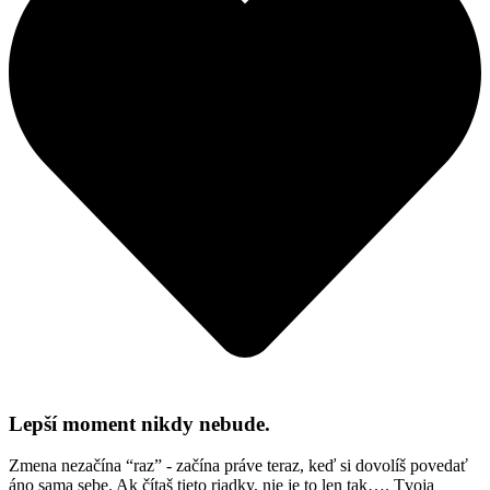
Lepší moment nikdy nebude.
Zmena nezačína “raz” - začína práve teraz, keď si dovolíš povedať
áno sama sebe. Ak čítaš tieto riadky, nie je to len tak…. Tvoja