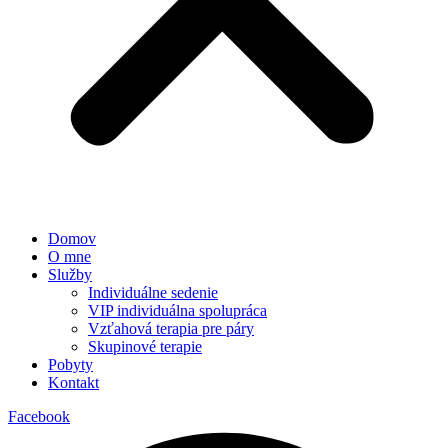
Domov
O mne
Služby
Individuálne sedenie
VIP individuálna spolupráca
Vzťahová terapia pre páry
Skupinové terapie
Pobyty
Kontakt
Facebook