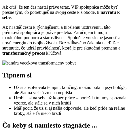
Ak cítiš, že ten čas nastal práve teraz, VIP spolupráca môže byť
presne tým, čo potrebuješ na svojej ceste k slobode, k
návratu k
sebe
.
Ak hľadáš cestu k rýchlejšiemu a hlbšiemu uzdraveniu, táto
prémiová spolupráca je práve pre teba. Zaručujem ti moju
maximálnu podporu a starostlivosť. Spoločne vnesieme jasnosť a
novú energiu do tvojho života. Bez zdĺhavého čakania na ďalšie
stretnutie, čo udrží pravidelnosť, ktorá je pre skutočnú premenu a
transformačný proces
kľúčová.
Tipnem si
Už si absolvovala terapiu, koučing, možno bola u psychológa,
ale žiadna veľká zmena neprišla
Urobila si na sebe už kopec práce – poriešila traumy, spoznala
vzorce, ale stále sa v nich krútiš
Máš pocit, že už si aj našla odpovede, ale keď príde na reálne
kroky, stále ťa niečo brzdí
Čo keby si namiesto stagnácie ...