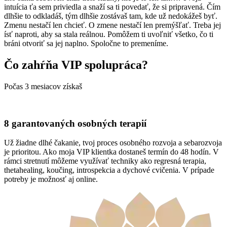
intuícia ťa sem priviedla a snaží sa ti povedať, že si pripravená. Čím
dlhšie to odkladáš, tým dlhšie zostávaš tam, kde už nedokážeš byť.
Zmenu nestačí len chcieť. O zmene nestačí len premýšľať. Treba jej
ísť naproti, aby sa stala reálnou. Pomôžem ti uvoľniť všetko, čo ti
bráni otvoriť sa jej naplno. Spoločne to premeníme.
Čo zahŕňa VIP spolupráca?
Počas 3 mesiacov získaš
8 garantovaných osobných terapií
Už žiadne dlhé čakanie, tvoj proces osobného rozvoja a sebarozvoja
je prioritou. Ako moja VIP klientka dostaneš termín do 48 hodín. V
rámci stretnutí môžeme využívať techniky ako regresná terapia,
thetahealing, koučing, introspekcia a dychové cvičenia. V prípade
potreby je možnosť aj online.