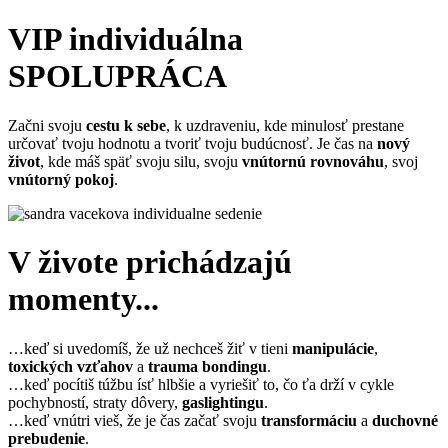
VIP individuálna
SPOLUPRÁCA
Začni svoju
cestu k sebe
, k uzdraveniu, kde minulosť prestane
určovať tvoju hodnotu a tvoriť tvoju budúcnosť. Je čas na
nový
život
, kde máš späť svoju silu, svoju
vnútornú rovnováhu
,
svoj
vnútorný pokoj
.
V živote prichádzajú
momenty...
…keď si uvedomíš, že už nechceš žiť v tieni
manipulácie
,
toxických vzťahov
a
trauma bondingu
.
…keď pocítiš túžbu ísť hlbšie a vyriešiť to, čo ťa drží v cykle
pochybností, straty dôvery,
gaslightingu
.
…keď vnútri vieš, že je čas začať svoju
transformáciu
a
duchovné
prebudenie
.