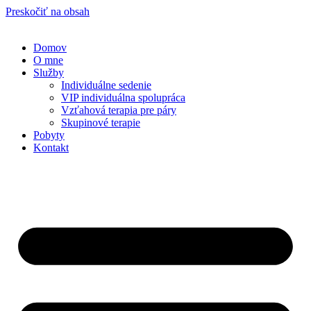
Preskočiť na obsah
Domov
O mne
Služby
Individuálne sedenie
VIP individuálna spolupráca
Vzťahová terapia pre páry
Skupinové terapie
Pobyty
Kontakt